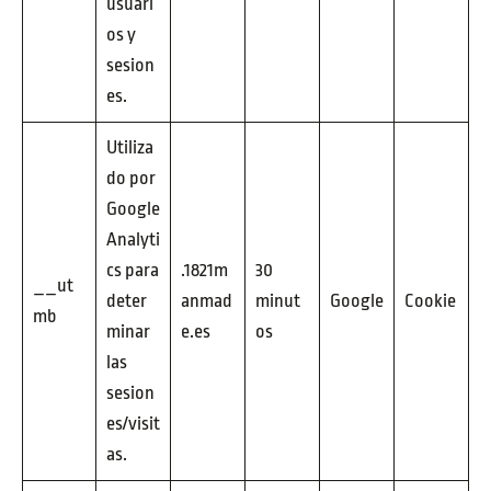
usuari
os y
sesion
es.
Utiliza
do por
Google
Analyti
cs para
.1821m
30
__ut
deter
anmad
minut
Google
Cookie
mb
minar
e.es
os
las
sesion
es/visit
as.