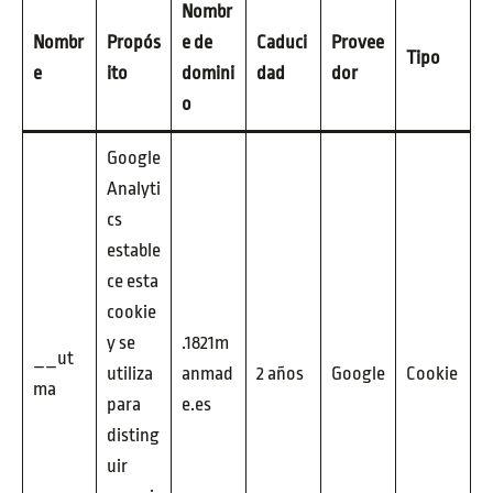
Nombr
Nombr
Propós
e de
Caduci
Provee
Tipo
e
ito
domini
dad
dor
o
Google
Analyti
cs
estable
ce esta
cookie
y se
.1821m
__ut
utiliza
anmad
2 años
Google
Cookie
ma
para
e.es
disting
uir