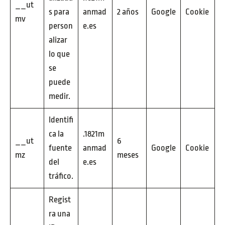
__ut
s para
anmad
2 años
Google
Cookie
mv
person
e.es
alizar
lo que
se
puede
medir.
Identifi
ca la
.1821m
__ut
6
fuente
anmad
Google
Cookie
mz
meses
del
e.es
tráfico.
Regist
ra una