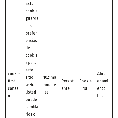
Esta
cookie
guarda
sus
prefer
encias
de
cookie
s para
este
cookie
Almac
sitio
1821ma
first-
Persist
Cookie
enami
web.
nmade
conse
ente
First
ento
Usted
.es
nt
local
puede
cambia
rlos o