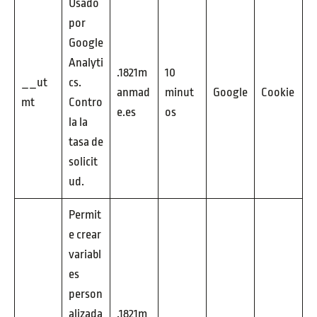
Usado
por
Google
Analyti
.1821m
10
__ut
cs.
anmad
minut
Google
Cookie
mt
Contro
e.es
os
la la
tasa de
solicit
ud.
Permit
e crear
variabl
es
person
alizada
.1821m