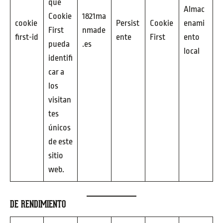
que
Almac
Cookie
1821ma
cookie
Persist
Cookie
enami
First
nmade
first-id
ente
First
ento
pueda
.es
local
identifi
car a
los
visitan
tes
únicos
de este
sitio
web.
DE RENDIMIENTO