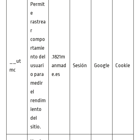
Permit
e
rastrea
r
compo
rtamie
nto del
.1821m
__ut
usuari
anmad
Sesión
Google
Cookie
mc
o para
e.es
medir
el
rendim
iento
del
sitio.