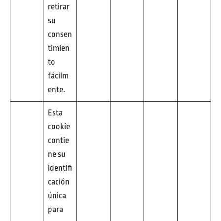
retirar
su
consen
timien
to
fácilm
ente.
Esta
cookie
contie
ne su
identifi
cación
única
para