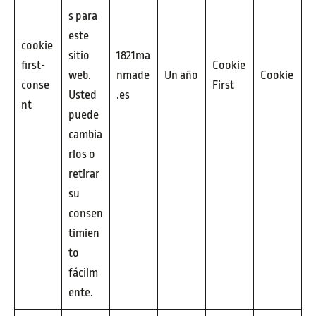
s para
este
cookie
sitio
1821ma
first-
Cookie
web.
nmade
Un año
Cookie
conse
First
Usted
.es
nt
puede
cambia
rlos o
retirar
su
consen
timien
to
fácilm
ente.