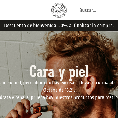
Descuento de bienvenida: 20% al finalizar la compra.
Cara y piel
 su piel, pero ahora no hay excusas. Lleva tu rutina al si
Octane de 18.21.
drata y repara: prueba hoy nuestros productos para rostro