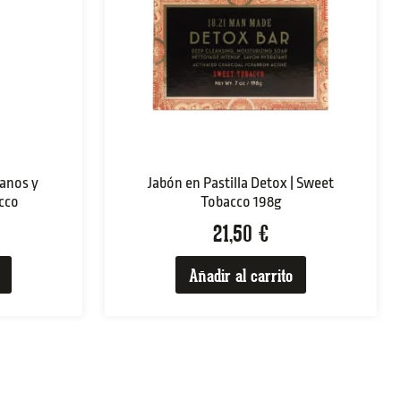
anos y
Jabón en Pastilla Detox | Sweet
cco
Tobacco 198g
21,50
€
Añadir al carrito