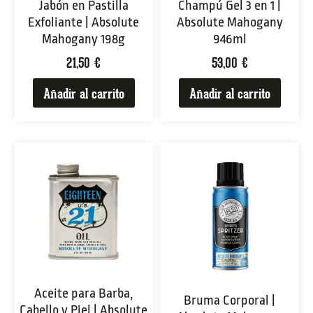
Jabón en Pastilla
Champú Gel 3 en 1 |
Exfoliante | Absolute
Absolute Mahogany
Mahogany 198g
946ml
21,50
€
53,00
€
Añadir al carrito
Añadir al carrito
Aceite para Barba,
Bruma Corporal |
Cabello y Piel | Absolute