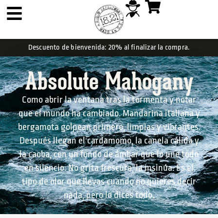
Descuento de bienvenida: 20% al finalizar la compra.
Absolute Mahogany
Como abrir la ventana tras la tormenta y notar
que el mundo ha cambiado. Mandarina italiana y
bergamota golpean primero, limpias y vibrantes.
Después llegan el cardamomo, la canela cálida y
la caoba, con un fondo de ámbar que lo une todo
en silencio. No grita frescura, la insinúa. Es el
tipo de olor que llevas cuando no quieres decir
nada, pero lo dices todo.