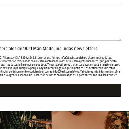
erciales de 18.21 Man Made, incluidas newsletters.
 Alicante, y C.I.F. B88024849. Si quieres escribirnos: info@backstagelab.es. Usaremos tus datos,
te información relacionada con nuestras actividades o las de nuestros patrocinadores (que, por cierto,
 a usar tus datos, lo haremos porque toca. Y cuarto, podremos tratar tus datos en base a nuestro interés
 hay leyes que cumplir o porque hay un interés legítimo que lo justifica. Los destinatarios de estos
 limitación del tratamiento escribiendo al correo info@backstagelab.es. Y si quieres más información sobre
ir a la Agencia Española de Protección de Datos en www.aepd.es. Y, para cerrar con una línea fina: en