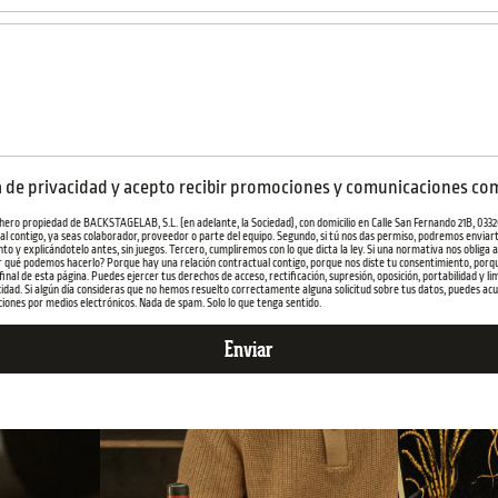
a de privacidad y acepto recibir promociones y comunicaciones com
ero propiedad de BACKSTAGELAB, S.L. (en adelante, la Sociedad), con domicilio en Calle San Fernando 21B, 03320,
tual contigo, ya seas colaborador, proveedor o parte del equipo. Segundo, si tú nos das permiso, podremos enviar
to y explicándotelo antes, sin juegos. Tercero, cumpliremos con lo que dicta la ley. Si una normativa nos obliga
Por qué podemos hacerlo? Porque hay una relación contractual contigo, porque nos diste tu consentimiento, porque
 final de esta página. Puedes ejercer tus derechos de acceso, rectificación, supresión, oposición, portabilidad y
idad. Si algún día consideras que no hemos resuelto correctamente alguna solicitud sobre tus datos, puedes acud
ciones por medios electrónicos. Nada de spam. Solo lo que tenga sentido.
Enviar