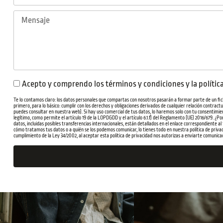
Acepto y comprendo los términos y condiciones y la polític
Te lo contamos claro: los datos personales que compartas con nosotros pasarán a formar parte de un fich
primero, para lo básico: cumplir con los derechos y obligaciones derivados de cualquier relación contrac
puedes consultar en nuestra web). Si hay uso comercial de tus datos, lo haremos solo con tu consentimien
legítimo, como permite el artículo 19 de la LOPDGDD y el artículo 6.1.f) del Reglamento (UE) 2016/679. ¿
datos, incluidas posibles transferencias internacionales, están detallados en el enlace correspondiente al
cómo tratamos tus datos o a quién se los podemos comunicar, lo tienes todo en nuestra política de privac
cumplimiento de la Ley 34/2002, al aceptar esta política de privacidad nos autorizas a enviarte comunica